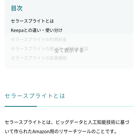
目次
セラースプライトとは
Keepaとの違い・使い分け
セラースプライトの利用料金
セラースプライトの使い方・機能を解説
全て表示する
セラースプライトの拡張機能
セラースプライトの活用方法
セラースプライトの注意点
セラースプライトの解約方法
割引クーポンでセラースプライトをお得に活用！
セラースプライトとは
Amazonで売上アップを目指すならピュアフラットにご相談
を
セラースプライトとは、ビッグデータと人工知能技術に基づ
いて作られたAmazon用のリサーチツールのことです。
閉じる