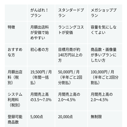
がんばれ！
スタンダードプ
メガショッププ
プラン
ラン
ラン
特徴
月額出店料
ランニングコス
容量を気にしな
が安価で始
トが安価
くてよい
めやすい
おすすめ
初心者の方
目標月商が約
商品数・画像量
な方
140万円以上の
が多いプランに
方
したい方
月額出店
19,500円 / 月
50,000円 / 月
100,000円 / 月
料（税
（年間一括
（半年ごと2回
（半年ごと2回分
別）
払）
分割払）
割払）
システム
月間売上高
月間売上高の
月間売上高の
利用料
の3.5〜7.0％
2.0〜4.5％
2.0〜4.5％
（税別）
登録可能
5,000点
20,000点
無制限
商品数